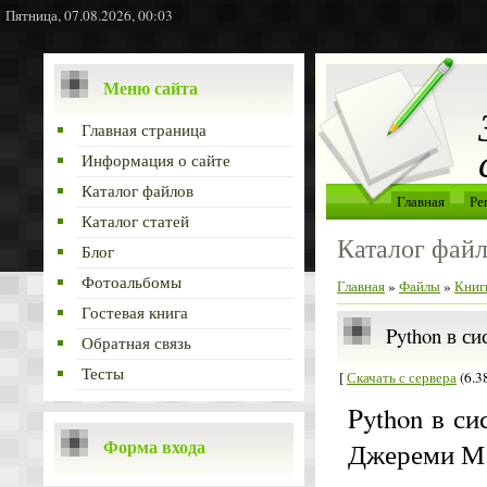
Пятница, 07.08.2026, 00:03
Меню сайта
Главная страница
Информация о сайте
Каталог файлов
Главная
Ре
Каталог статей
Каталог фай
Блог
Фотоальбомы
Главная
»
Файлы
»
Книг
Гостевая книга
Python в с
Обратная связь
Тесты
[
Скачать с сервера
(6.3
Python в с
Форма входа
Джереми М. 