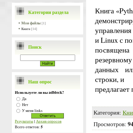
Книга «Pyt
Категории раздела
демонстри
Мои файлы
[1]
управления
[14]
Книги
и Linux с 
Поиск
посвящена
резервному
данных ил
строки, и
Наш опрос
предлагает 
Используете ли вы adblock?
Да
Нет
У меня links
Категория
:
Кни
Результаты
|
Архив опросов
9
Просмотров
:
5
Всего ответов: