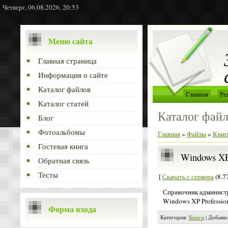
Четверг, 06.08.2026, 20:53
Меню сайта
Главная страница
Информация о сайте
Каталог файлов
Главная
Ре
Каталог статей
Каталог фай
Блог
Фотоальбомы
Главная
»
Файлы
»
Книг
Гостевая книга
Windows XP
Обратная связь
Тесты
[
Скачать с сервера
(8.7
Справочник администр
Windows XP Professio
Форма входа
Категория
:
Книги
|
Добави