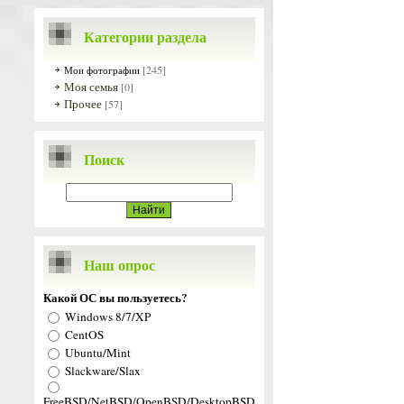
Категории раздела
[245]
Мои фотографии
Моя семья
[0]
Прочее
[57]
Поиск
Наш опрос
Какой ОС вы пользуетесь?
Windows 8/7/XP
CentOS
Ubuntu/Mint
Slackware/Slax
FreeBSD/NetBSD/OpenBSD/DesktopBSD