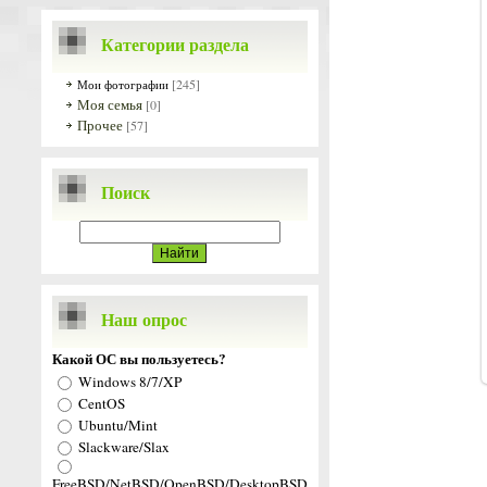
Категории раздела
[245]
Мои фотографии
Моя семья
[0]
Прочее
[57]
Поиск
Наш опрос
Какой ОС вы пользуетесь?
Windows 8/7/XP
CentOS
Ubuntu/Mint
Slackware/Slax
FreeBSD/NetBSD/OpenBSD/DesktopBSD