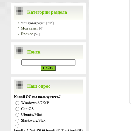
Категории раздела
[245]
Мои фотографии
Моя семья
[0]
Прочее
[57]
Поиск
Наш опрос
Какой ОС вы пользуетесь?
Windows 8/7/XP
CentOS
Ubuntu/Mint
Slackware/Slax
FreeBSD/NetBSD/OpenBSD/DesktopBSD