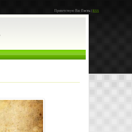
Приветствую Вас
Гость
|
RSS
о