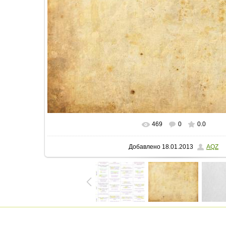
469
0
0.0
В реальном размере
1600x1066
/ 2
Добавлено
18.01.2013
AQZ