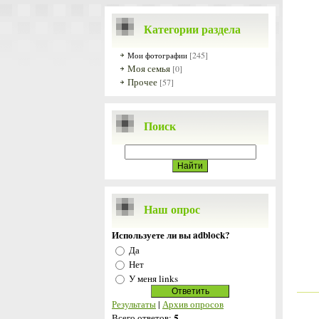
Категории раздела
[245]
Мои фотографии
Моя семья
[0]
Прочее
[57]
Поиск
Наш опрос
Используете ли вы adblock?
Да
Нет
У меня links
Результаты
|
Архив опросов
5
Всего ответов: