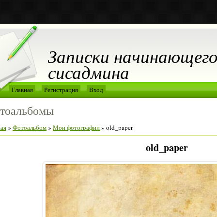
Записки начинающег
сисадмина
Главная
Регистрация
Вход
тоальбомы
ная
»
Фотоальбом
»
Мои фотографии
» old_paper
old_paper