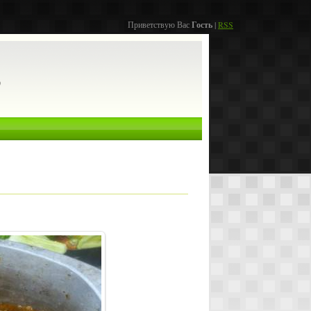
Приветствую Вас
Гость
|
RSS
о