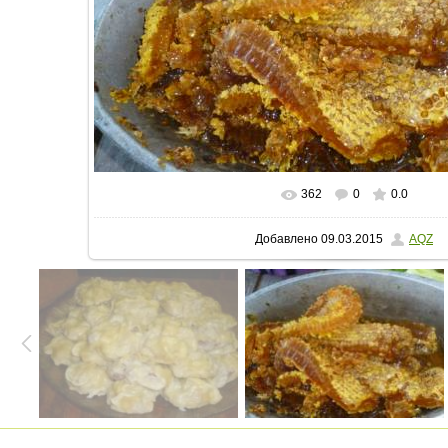
362
0
0.0
В реальном размере
1024x576
/ 33
Добавлено
09.03.2015
AQZ