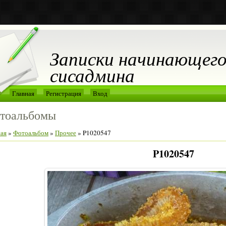
Записки начинающег
сисадмина
Главная
Регистрация
Вход
тоальбомы
ная
»
Фотоальбом
»
Прочее
» P1020547
P1020547