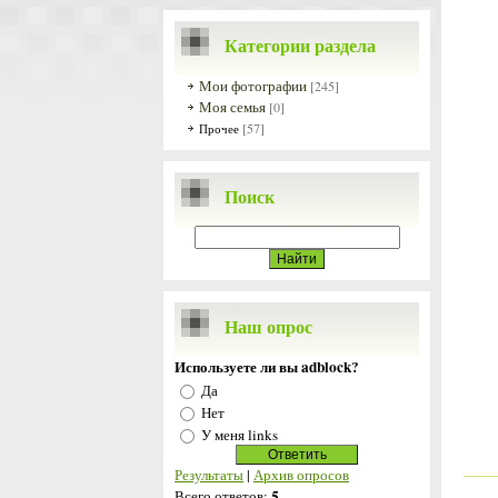
Категории раздела
Мои фотографии
[245]
Моя семья
[0]
[57]
Прочее
Поиск
Наш опрос
Используете ли вы adblock?
Да
Нет
У меня links
Результаты
|
Архив опросов
5
Всего ответов: