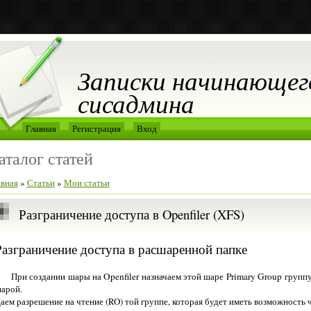
Записки начинающег
сисадмина
Главная
Регистрация
Вход
аталог статей
авная
»
Статьи
»
Мои статьи
Разграничение доступа в Openfiler (XFS)
Разграничение доступа в расшаренной папке
При создании шары на Openfiler назначаем этой шаре Primary Group группу
арой.
аем разрешение на чтение (RO) той группе, которая будет иметь возможность 