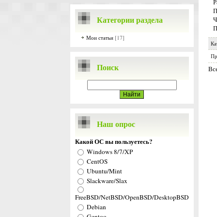
Р
П
Категории раздела
Ч
П
[17]
Мои статьи
Ка
Пр
Поиск
Вс
Наш опрос
Какой ОС вы пользуетесь?
Windows 8/7/XP
CentOS
Ubuntu/Mint
Slackware/Slax
FreeBSD/NetBSD/OpenBSD/DesktopBSD
Debian
Gentoo