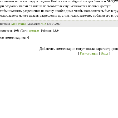
азрешаем запись в шару в разделе Host access configuration для Samba и NFS(RW
ри создании папки от имени пользователя ему назначается полный доступ.
тобы изменять разрешения на папку необходимо чтобы пользователь был в гру
ользователь может давать разрешения другим пользователям, добавив его в гр
тегория
:
Мои статьи
|
Добавил
:
AQZ
(30.04.2013)
1056
0.0
0
осмотров
:
|
Теги
:
openfiler
|
Рейтинг
:
/
0
его комментариев
:
Добавлять комментарии могут только зарегистриров
[
Регистрация
|
Вход
]