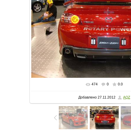
474
0
0.0
В реальном размере
800x600
/ 
Добавлено
27.11.2012
AQZ