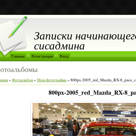
Записки начинающег
сисадмина
Главная
Регистрация
Вход
отоальбомы
авная
»
Фотоальбом
»
Мои фотографии
» 800px-2005_red_Mazda_RX-8_pace_ca
800px-2005_red_Mazda_RX-8_pa