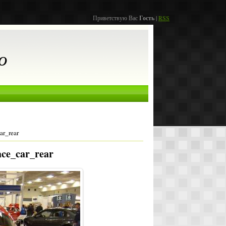
Приветствую Вас
Гость
|
RSS
о
r_rear
ce_car_rear