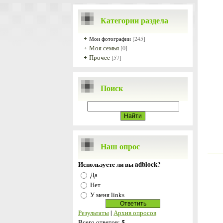
Категории раздела
[245]
Мои фотографии
Моя семья
[0]
Прочее
[57]
Поиск
Наш опрос
Используете ли вы adblock?
Да
Нет
У меня links
Результаты
|
Архив опросов
5
Всего ответов: