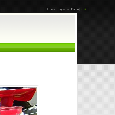
Приветствую Вас
Гость
|
RSS
о