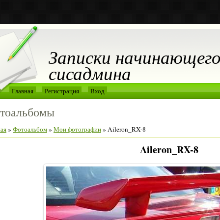
Записки начинающег
сисадмина
Главная
Регистрация
Вход
тоальбомы
ная
»
Фотоальбом
»
Мои фотографии
» Aileron_RX-8
Aileron_RX-8