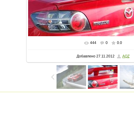
444
0
0.0
В реальном размере
597x275
/ 81
Добавлено
27.11.2012
AQZ