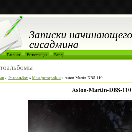
Записки начинающег
сисадмина
Главная
Регистрация
Вход
тоальбомы
ная
»
Фотоальбом
»
Мои фотографии
» Aston-Martin-DBS-110
Aston-Martin-DBS-110