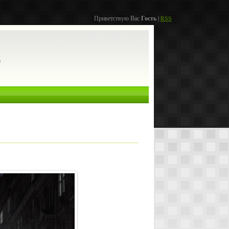
Приветствую Вас
Гость
|
RSS
о