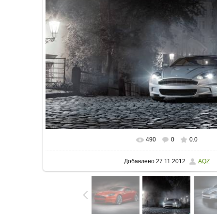
490
0
0.0
В реальном размере
1600x1200
/ 6
Добавлено
27.11.2012
AQZ