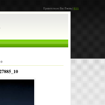
Приветствую Вас
Гость
|
RSS
о
10
27885_10