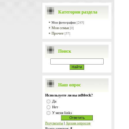
Категории раздела
[245]
Мои фотографии
Моя семья
[0]
Прочее
[57]
Поиск
Наш опрос
Используете ли вы adblock?
Да
Нет
У меня links
Результаты
|
Архив опросов
5
Всего ответов: