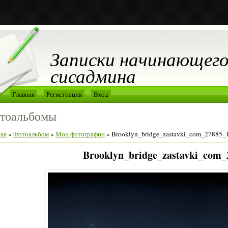
Записки начинающег
сисадмина
Главная
Регистрация
Вход
тоальбомы
ная
»
Фотоальбом
»
Мои фотографии
» Brooklyn_bridge_zastavki_com_27885_
Brooklyn_bridge_zastavki_com_