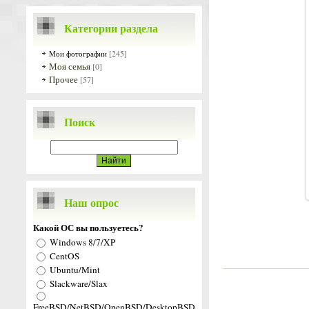
Категории раздела
[245]
Мои фотографии
Моя семья
[0]
Прочее
[57]
Поиск
Наш опрос
Какой ОС вы пользуетесь?
Windows 8/7/XP
CentOS
Ubuntu/Mint
Slackware/Slax
FreeBSD/NetBSD/OpenBSD/DesktopBSD