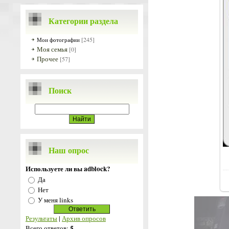
Категории раздела
[245]
Мои фотографии
Моя семья
[0]
Прочее
[57]
Поиск
Наш опрос
Используете ли вы adblock?
Да
Нет
У меня links
Результаты
|
Архив опросов
5
Всего ответов: