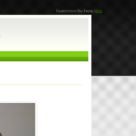
Приветствую Вас
Гость
|
RSS
о