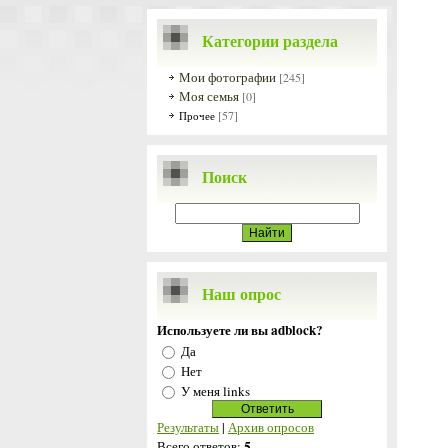
Категории раздела
Мои фотографии
[245]
Моя семья
[0]
[57]
Прочее
Поиск
Наш опрос
Используете ли вы adblock?
Да
Нет
У меня links
Результаты
|
Архив опросов
5
Всего ответов: