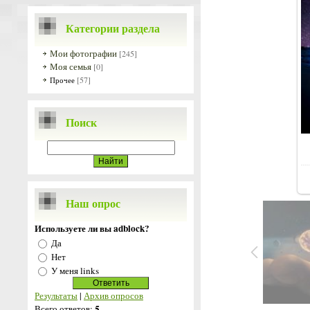
Категории раздела
Мои фотографии
[245]
Моя семья
[0]
[57]
Прочее
Поиск
Наш опрос
Используете ли вы adblock?
Да
Нет
У меня links
Результаты
|
Архив опросов
5
Всего ответов: