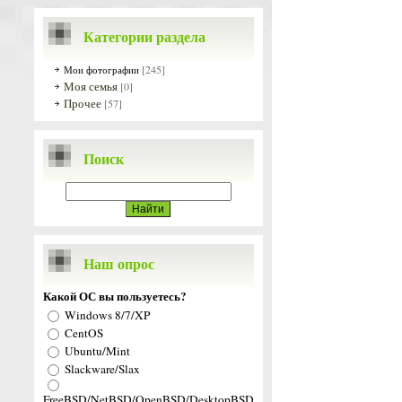
Категории раздела
[245]
Мои фотографии
Моя семья
[0]
Прочее
[57]
Поиск
Наш опрос
Какой ОС вы пользуетесь?
Windows 8/7/XP
CentOS
Ubuntu/Mint
Slackware/Slax
FreeBSD/NetBSD/OpenBSD/DesktopBSD