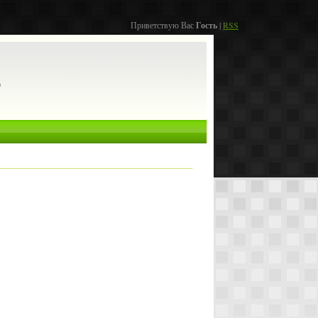
Приветствую Вас
Гость
|
RSS
о