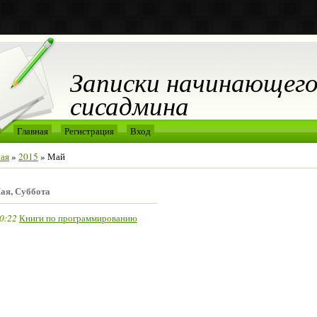
Записки начинающег
сисадмина
Главная
Регистрация
Вход
ная
»
2015
»
Май
ая, Суббота
0:22
Книги по программированию