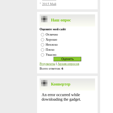
2015 Май
Наш опрос
Оцените мой сайт
Отлично
Хорошо
Неплохо
Плохо
Ужасно
Результаты
|
Архив опросов
6
Всего ответов:
Конвертер